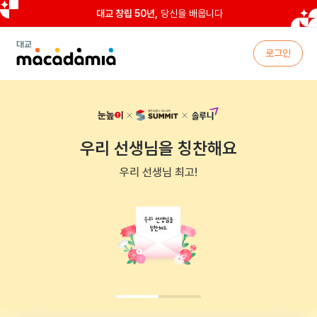
대교 창립 50년,
당신을 배웁니다
대
로그인
교
마
카
다
미
아
우리 선생님을 칭찬해요
우리 선생님 최고!