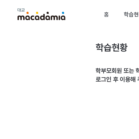
대
홈
학습현
교
마
카
다
미
학습현황
아
학부모회원 또는 
로그인 후 이용해