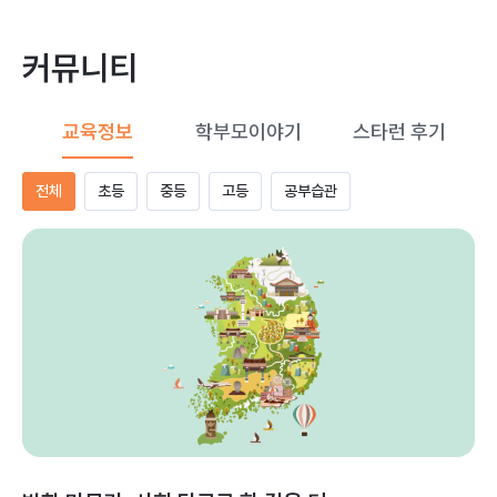
커뮤니티
교육정보
학부모이야기
스타런 후기
전체
초등
중등
고등
공부습관