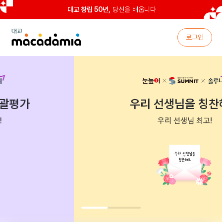
대교 창립 50년,
당신을 배웁니다
대
로그인
교
마
카
다
미
아
우리 선생님을 칭찬해요
우리 선생님 최고!